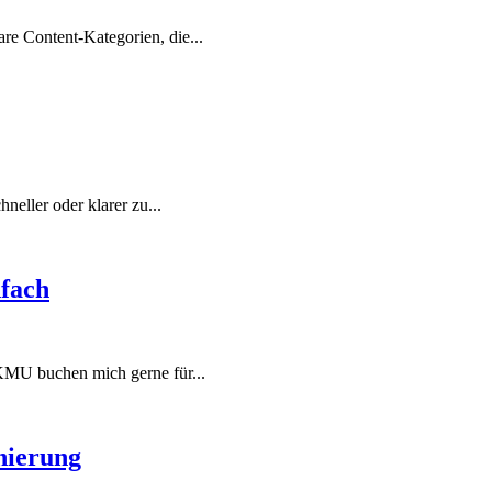
re Content-Kategorien, die...
hneller oder klarer zu...
nfach
 KMU buchen mich gerne für...
nierung