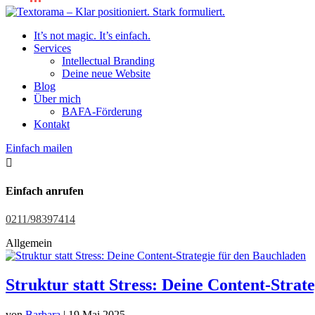
It’s not magic. It’s einfach.
Services
Intellectual Branding
Deine neue Website
Blog
Über mich
BAFA-Förderung
Kontakt
Einfach mailen

Einfach anrufen
0211/98397414
Allgemein
Struktur statt Stress: Deine Content-Strat
von
Barbara
|
19 Mai 2025