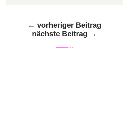
←
vorheriger Beitrag
nächste Beitrag
→
Ein Satz schlägt 128 Seiten
Strategiepapier
Ein Satz schlägt 128 Seiten
StrategiepapierEs geht heute um Fokus:
Warum dir ein Ein-Satz-Fokus...