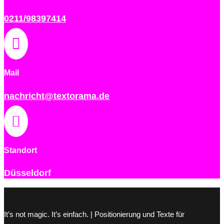
0211/98397414

Mail
nachricht@textorama.de

Standort
Düsseldorf
It’s not magic. It’s einfach. | Positionierung und Texte für