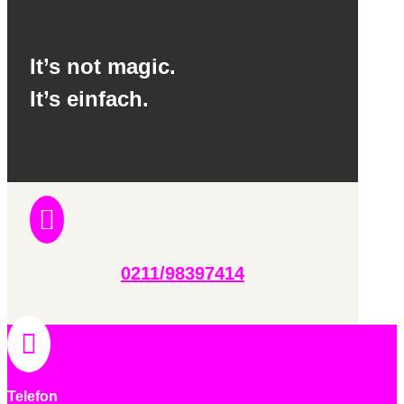
It’s not magic.
It’s einfach.

0211/98397414

Telefon