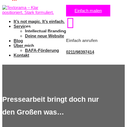
Einfach mailen

It’s not magic. It’s einfach.
Services
Intellectual Branding
Deine neue Website
Einfach anrufen
Blog
Über mich
BAFA-Förderung
0211/98397414
Kontakt
Pressearbeit bringt doch nur
den Großen was…