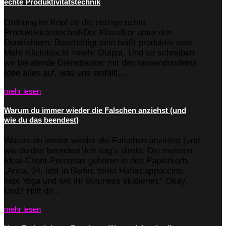
echte Produktivitätstechnik
Ordnung im Kopf ist die einzige echte
ProduktivitätstechnikDer Klassiker unter den
Denkfehlern: Beschäftigt sein heißt produktiv sein.
Mehr Klickiklacki =mehr Output. Und so schreiben
wir beratende Dienstleister mit den tausendundeins
Idee alles auf, was uns einfällt,...
mehr lesen
Warum du immer wieder die Falschen anziehst (und
wie du das beendest)
Warum du immer wieder die Falschen anziehst (und
wie du das beendest)Ich sag’s direkt: Die meisten
Ideal-Client-Personas gehören in den Papierkorb.
„Anna, 34, lebt in Berlin, trinkt Hafercappuccino,
liebt Yoga und will ihr Business skalieren.“ Okay.
Und? Hilft dir...
mehr lesen