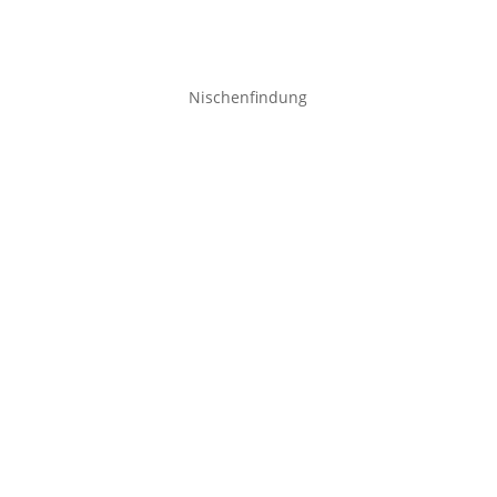
Nischenfindung
Framing bedeutet: Wie du etwas einordnest, bevor
du’s erklärst. Nicht was du sagst, sondern wie du...