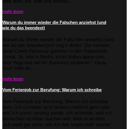
Idee alles auf, was uns einfällt,...
mehr lesen
Warum du immer wieder die Falschen anziehst (und
wie du das beendest)
Warum du immer wieder die Falschen anziehst (und
wie du das beendest)Ich sag’s direkt: Die meisten
Ideal-Client-Personas gehören in den Papierkorb.
„Anna, 34, lebt in Berlin, trinkt Hafercappuccino,
liebt Yoga und will ihr Business skalieren.“ Okay.
Und? Hilft dir...
mehr lesen
Vom Ferienjob zur Berufung: Warum ich schreibe
Vom Ferienjob zur Berufung: Warum ich schreibe
Nein, ich schreibe nicht leidenschaftlich gern oder
weil ich sonst unruhig werde. Ich schreibe, weil ich
Menschen sichtbar machen will. Weil in all dem
„Ich weiß gar nicht, wie ich das sagen soll“ meiner