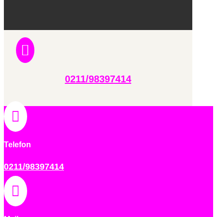

0211/98397414

Telefon
0211/98397414
