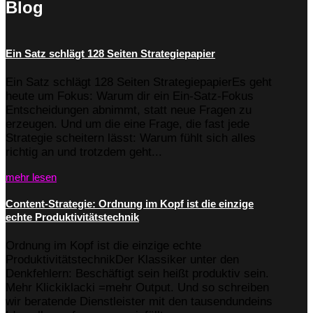
Blog
Ein Satz schlägt 128 Seiten Strategiepapier
Ein Satz schlägt 128 Seiten StrategiepapierEs geht
heute um Fokus: Warum dir ein Ein-Satz-Fokus
Entscheidungen abnimmt, statt neue Fragen zu
erzeugen. Und um die eine Frage, die fast jede
Strategie scheitern lässt: Warum fühlt sich alles
richtig an und trotzdem geht...
mehr lesen
Content-Strategie: Ordnung im Kopf ist die einzige
echte Produktivitätstechnik
Ordnung im Kopf ist die einzige echte
ProduktivitätstechnikDer Klassiker unter den
Denkfehlern: Beschäftigt sein heißt produktiv sein.
Mehr Klickiklacki =mehr Output. Und so schreiben
wir beratende Dienstleister mit den tausendundeins