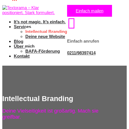
Einfach mailen

It’s not magic. It’s einfach.
Services
Intellectual Branding
Deine neue Website
Einfach anrufen
Blog
Über mich
BAFA-Förderung
0211/98397414
Kontakt
Intellectual Branding
Deine Vielseitigkeit ist großartig. Mach sie
greifbar.