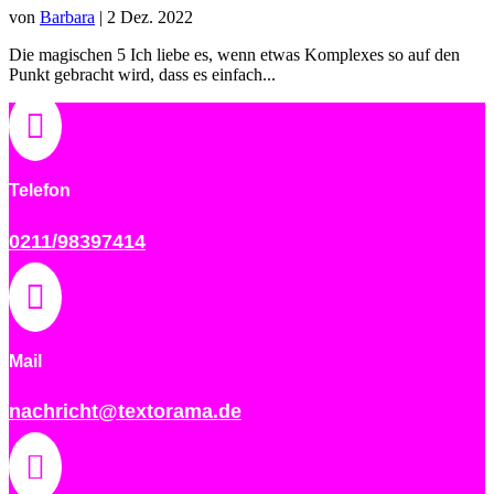
von
Barbara
|
2 Dez. 2022
Die magischen 5 Ich liebe es, wenn etwas Komplexes so auf den
Punkt gebracht wird, dass es einfach...

Telefon
0211/98397414

Mail
nachricht@textorama.de
