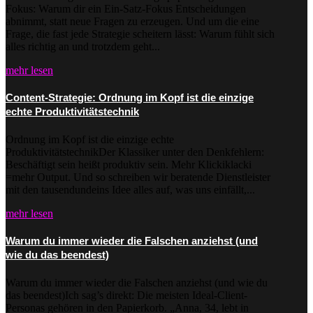
Fokus: Warum dir ein Ein-Satz-Fokus Entscheidungen
abnimmt, statt neue Fragen zu erzeugen. Und um die eine
Frage, die fast jede Strategie scheitern lässt: Warum fühlt sich
alles richtig an und trotzdem geht...
mehr lesen
Content-Strategie: Ordnung im Kopf ist die einzige
echte Produktivitätstechnik
Ordnung im Kopf ist die einzige echte
ProduktivitätstechnikDer Klassiker unter den Denkfehlern:
Beschäftigt sein heißt produktiv sein. Mehr Klickiklacki
=mehr Output. Und so schreiben wir beratende Dienstleister
mit den tausendundeins Idee alles auf, was uns einfällt,...
mehr lesen
Warum du immer wieder die Falschen anziehst (und
wie du das beendest)
Warum du immer wieder die Falschen anziehst (und wie du
das beendest)Ich sag’s direkt: Die meisten Ideal-Client-
Personas gehören in den Papierkorb. „Anna, 34, lebt in