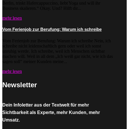
Berlin, trinkt Hafercappuccino, liebt Yoga und will ihr
Business skalieren.“ Okay. Und? Hilft dir...
mehr lesen
Vom Ferienjob zur Berufung: Warum ich schreibe
Vom Ferienjob zur Berufung: Warum ich schreibe Nein, ich
schreibe nicht leidenschaftlich gern oder weil ich sonst
unruhig werde. Ich schreibe, weil ich Menschen sichtbar
machen will. Weil in all dem „Ich weiß gar nicht, wie ich das
sagen soll“ meiner Kunden meine...
mehr lesen
Newsletter
Dein Infoletter aus der Textwelt für mehr
Sichtbarkeit als Experte, mehr Kunden, mehr
Umsatz.