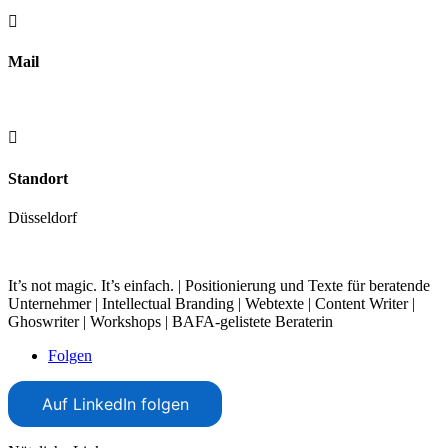

Mail
nachricht@textorama.de

Standort
Düsseldorf
It’s not magic. It’s einfach. | Positionierung und Texte für beratende
Unternehmer | Intellectual Branding | Webtexte | Content Writer |
Ghoswriter | Workshops | BAFA-gelistete Beraterin
Folgen
Auf LinkedIn folgen