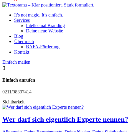
It’s not magic. It’s einfach.
Services
Intellectual Branding
Deine neue Website
Blog
Über mich
BAFA-Förderung
Kontakt
Einfach mailen

Einfach anrufen
0211/98397414
Sichtbarkeit
Wer darf sich eigentlich Experte nennen?
Allgemein
,
Deine Expertentexte
,
Deine Nische
,
Deine Sichtbarkeit