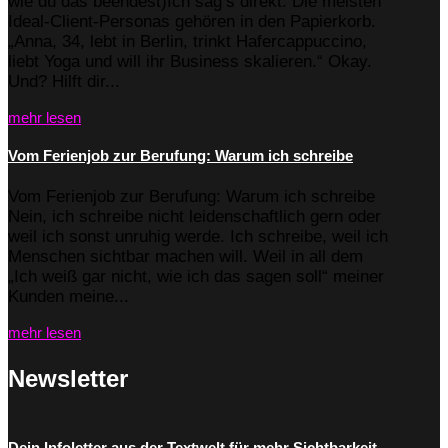
wie du das beendest)Ich sag’s direkt: Die meisten
Ideal-Client-Personas gehören in den Papierkorb.
„Anna, 34, lebt in Berlin, trinkt Hafercappuccino,
liebt Yoga und will ihr Business skalieren.“ Okay.
Und? Hilft dir...
mehr lesen
Vom Ferienjob zur Berufung: Warum ich schreibe
Vom Ferienjob zur Berufung: Warum ich schreibe
Nein, ich schreibe nicht leidenschaftlich gern oder
weil ich sonst unruhig werde. Ich schreibe, weil ich
Menschen sichtbar machen will. Weil in all dem
„Ich weiß gar nicht, wie ich das sagen soll“ meiner
Kunden meine...
mehr lesen
Newsletter
Dein Infoletter aus der Textwelt für mehr Sichtbarkeit