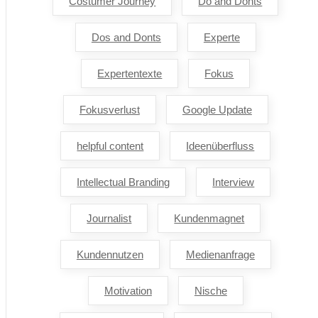
Costumer Journey
Do and Donts
Dos and Donts
Experte
Expertentexte
Fokus
Fokusverlust
Google Update
helpful content
Ideenüberfluss
Intellectual Branding
Interview
Journalist
Kundenmagnet
Kundennutzen
Medienanfrage
Motivation
Nische