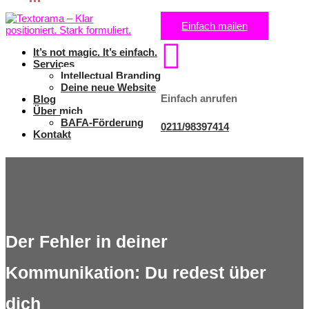
Einfach mailen

It’s not magic. It’s einfach.
Services
Intellectual Branding
Deine neue Website
Einfach anrufen
Blog
Über mich
BAFA-Förderung
0211/98397414
Kontakt
Der Fehler in deiner
Kommunikation: Du redest über
dich