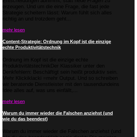
Entscheidungen abnimmt, statt neue Fragen zu
erzeugen. Und um die eine Frage, die fast jede
Strategie scheitern lässt: Warum fühlt sich alles
richtig an und trotzdem geht...
mehr lesen
Content-Strategie: Ordnung im Kopf ist die einzige
echte Produktivitätstechnik
Ordnung im Kopf ist die einzige echte
ProduktivitätstechnikDer Klassiker unter den
Denkfehlern: Beschäftigt sein heißt produktiv sein.
Mehr Klickiklacki =mehr Output. Und so schreiben
wir beratende Dienstleister mit den tausendundeins
Idee alles auf, was uns einfällt,...
mehr lesen
Warum du immer wieder die Falschen anziehst (und
wie du das beendest)
Warum du immer wieder die Falschen anziehst (und