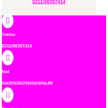
0211/98397414

Telefon
0211/98397414

Mail
nachricht@textorama.de
