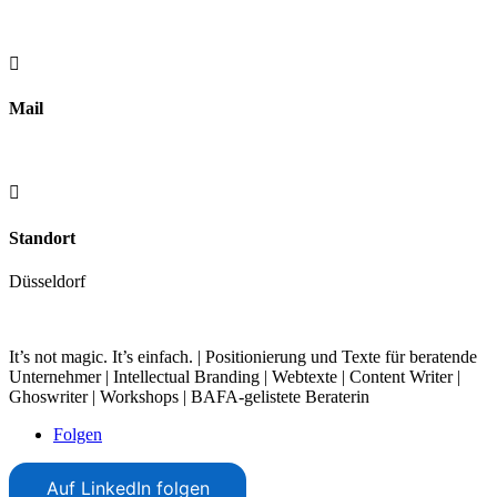
0211/98397414

Mail
nachricht@textorama.de

Standort
Düsseldorf
It’s not magic. It’s einfach. | Positionierung und Texte für beratende
Unternehmer | Intellectual Branding | Webtexte | Content Writer |
Ghoswriter | Workshops | BAFA-gelistete Beraterin
Folgen
Auf LinkedIn folgen