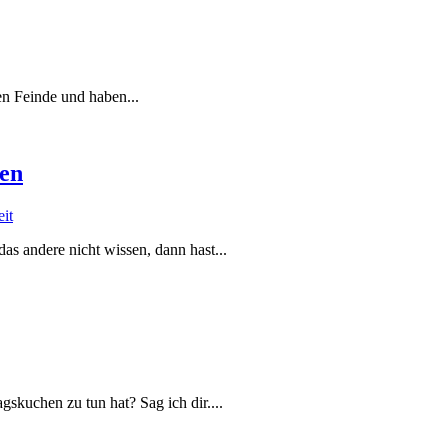
n Feinde und haben...
hen
eit
s andere nicht wissen, dann hast...
kuchen zu tun hat? Sag ich dir....