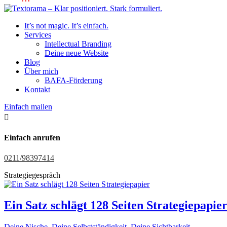
It’s not magic. It’s einfach.
Services
Intellectual Branding
Deine neue Website
Blog
Über mich
BAFA-Förderung
Kontakt
Einfach mailen

Einfach anrufen
0211/98397414
Strategiegespräch
Ein Satz schlägt 128 Seiten Strategiepapie
Deine Nische
,
Deine Selbstständigkeit
,
Deine Sichtbarkeit