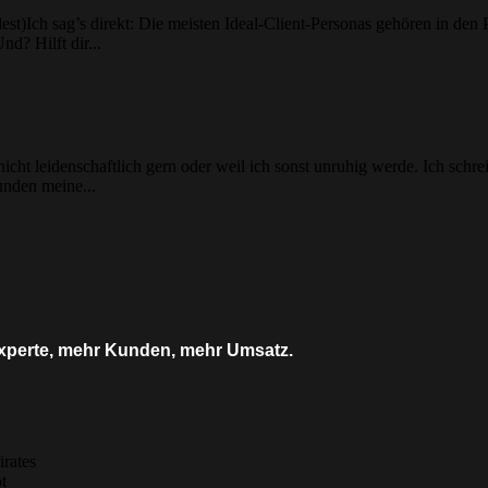
)Ich sag’s direkt: Die meisten Ideal-Client-Personas gehören in den Pa
d? Hilft dir...
cht leidenschaftlich gern oder weil ich sonst unruhig werde. Ich schre
unden meine...
s Experte, mehr Kunden, mehr Umsatz.