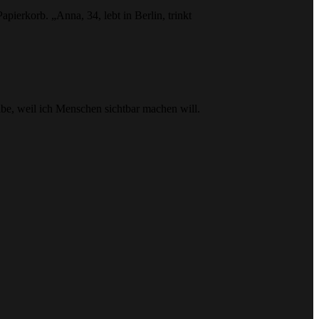
pierkorb. „Anna, 34, lebt in Berlin, trinkt
ibe, weil ich Menschen sichtbar machen will.