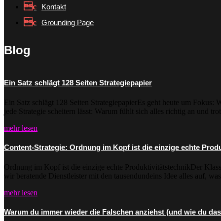
Kontakt
Grounding Page
Blog
Ein Satz schlägt 128 Seiten Strategiepapier
Ein Satz schlägt 128 Seiten StrategiepapierEs geht heute um Fokus: 
jede Strategie scheitern lässt: Warum fühlt sich alles richtig an und tro
mehr lesen
Content-Strategie: Ordnung im Kopf ist die einzige echte Produ
Ordnung im Kopf ist die einzige echte ProduktivitätstechnikDer Klass
wir beratende Dienstleister mit den tausendundeins Idee alles auf, was u
mehr lesen
Warum du immer wieder die Falschen anziehst (und wie du das