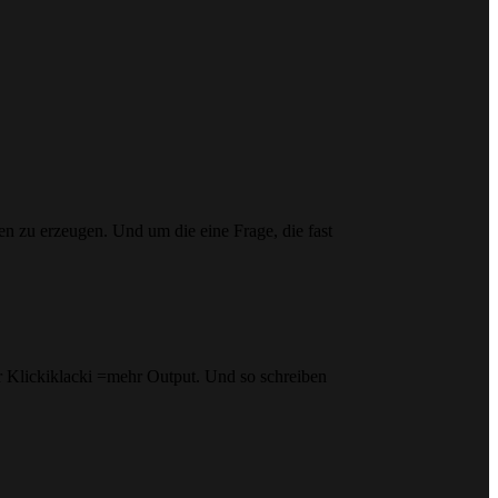
n zu erzeugen. Und um die eine Frage, die fast
hr Klickiklacki =mehr Output. Und so schreiben