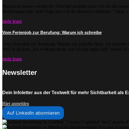
Warum du immer wieder die Falschen anziehst (und wie du das beendest
Hafercappuccino, liebt Yoga und will ihr Business skalieren.“ Okay. Un
mehr lesen
Vom Ferienjob zur Berufung: Warum ich schreibe
Vom Ferienjob zur Berufung: Warum ich schreibe Nein, ich schreibe ni
Weil in all dem „Ich weiß gar nicht, wie ich das sagen soll“ meiner K
mehr lesen
Newsletter
Dein Infoletter aus der Textwelt für mehr Sichtbarkeit al
Hier anmelden
Auf LinkedIn abonnieren