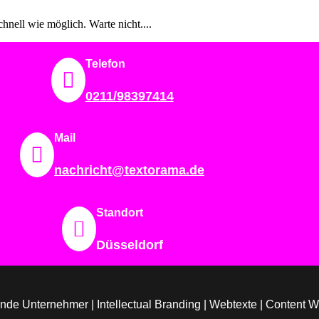
ell wie möglich. Warte nicht....
Telefon

0211/98397414
Mail

nachricht@textorama.de
Standort

Düsseldorf
ratende Unternehmer | Intellectual Branding | Webtexte | Content 