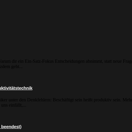
Warum dir ein Ein-Satz-Fokus Entscheidungen abnimmt, statt neue Frage
tzdem geht...
ktivitätstechnik
iker unter den Denkfehlern: Beschäftigt sein heißt produktiv sein. Me
ns einfällt,...
 beendest)