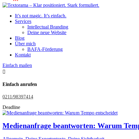
It’s not magic. It’s einfach.
Services
Intellectual Branding
Deine neue Website
Blog
Über mich
BAFA-Förderung
Kontakt
Einfach mailen

Einfach anrufen
0211/98397414
Deadline
Medienanfrage beantworten: Warum Temp
Allgemein
,
Deine Expertentexte
,
Deine Sichtbarkeit