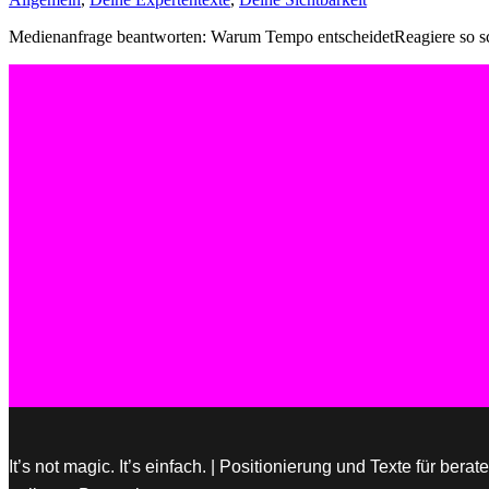
Medienanfrage beantworten: Warum Tempo entscheidetReagiere so schn
It’s not magic. It’s einfach. | Positionierung und Texte für be