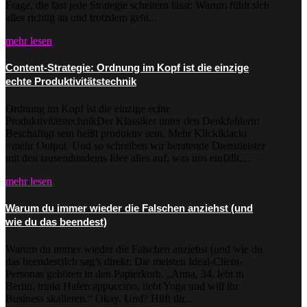
Frage, die fast jede Strategie scheitern lässt: Warum fühlt sich
alles richtig an und trotzdem geht...
mehr lesen
Content-Strategie: Ordnung im Kopf ist die einzige
echte Produktivitätstechnik
Ordnung im Kopf ist die einzige echte
ProduktivitätstechnikDer Klassiker unter den Denkfehlern:
Beschäftigt sein heißt produktiv sein. Mehr Klickiklacki
=mehr Output. Und so schreiben wir beratende Dienstleister
mit den tausendundeins Idee alles auf, was uns einfällt,...
mehr lesen
Warum du immer wieder die Falschen anziehst (und
wie du das beendest)
Warum du immer wieder die Falschen anziehst (und wie du
das beendest)Ich sag’s direkt: Die meisten Ideal-Client-
Personas gehören in den Papierkorb. „Anna, 34, lebt in
Berlin, trinkt Hafercappuccino, liebt Yoga und will ihr
Business skalieren.“ Okay. Und? Hilft dir...