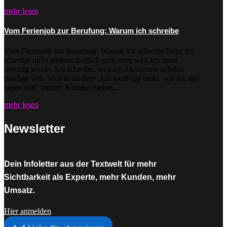
mehr lesen
Vom Ferienjob zur Berufung: Warum ich schreibe
Vom Ferienjob zur Berufung: Warum ich schreibe Nein, ich
schreibe nicht leidenschaftlich gern oder weil ich sonst
unruhig werde. Ich schreibe, weil ich Menschen sichtbar
machen will. Weil in all dem „Ich weiß gar nicht, wie ich das
sagen soll“ meiner Kunden meine...
mehr lesen
Newsletter
Dein Infoletter aus der Textwelt für mehr
Sichtbarkeit als Experte, mehr Kunden, mehr
Umsatz.
Hier anmelden