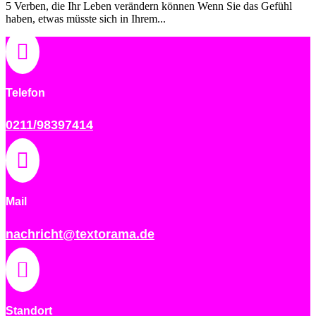
5 Verben, die Ihr Leben verändern können Wenn Sie das Gefühl
haben, etwas müsste sich in Ihrem...

Telefon
0211/98397414

Mail
nachricht@textorama.de

Standort