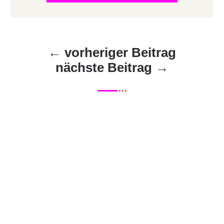
←
vorheriger Beitrag
nächste Beitrag
→
Ein Satz schlägt 128 Seiten
Strategiepapier
Ein Satz schlägt 128 Seiten
StrategiepapierEs geht heute um Fokus:
Warum dir ein Ein-Satz-Fokus...