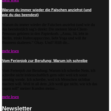
mehr lesen
Warum du immer wieder die Falschen anziehst (und
wie du das beendest)
Warum du immer wieder die Falschen anziehst (und wie du
das beendest)Ich sag’s direkt: Die meisten Ideal-Client-
Personas gehören in den Papierkorb. „Anna, 34, lebt in
Berlin, trinkt Hafercappuccino, liebt Yoga und will ihr
Business skalieren.“ Okay. Und? Hilft dir...
mehr lesen
Vom Ferienjob zur Berufung: Warum ich schreibe
Vom Ferienjob zur Berufung: Warum ich schreibe Nein, ich
schreibe nicht leidenschaftlich gern oder weil ich sonst
unruhig werde. Ich schreibe, weil ich Menschen sichtbar
machen will. Weil in all dem „Ich weiß gar nicht, wie ich das
sagen soll“ meiner Kunden meine...
mehr lesen
Newsletter