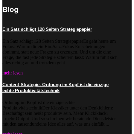
Blog
Ein Satz schlägt 128 Seiten Strategiepapier
Ein Satz schlägt 128 Seiten StrategiepapierEs geht heute um
Fokus: Warum dir ein Ein-Satz-Fokus Entscheidungen
abnimmt, statt neue Fragen zu erzeugen. Und um die eine
Frage, die fast jede Strategie scheitern lässt: Warum fühlt sich
alles richtig an und trotzdem geht...
mehr lesen
Content-Strategie: Ordnung im Kopf ist die einzige
echte Produktivitätstechnik
Ordnung im Kopf ist die einzige echte
ProduktivitätstechnikDer Klassiker unter den Denkfehlern:
Beschäftigt sein heißt produktiv sein. Mehr Klickiklacki
=mehr Output. Und so schreiben wir beratende Dienstleister
mit den tausendundeins Idee alles auf, was uns einfällt,...