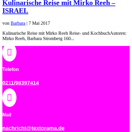
Kulinarische Reise mit Mirko Reeh –
ISRAEL
von
Barbara
|
7 Mai 2017
Kulinarische Reise mit Mirko Reeh Reise- und KochbuchAutoren:
Mirko Reeh, Barbara Stromberg 160...

Telefon
0211/98397414

Mail
nachricht@textorama.de