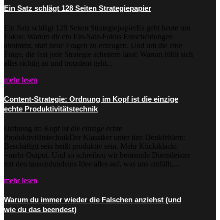
Ein Satz schlägt 128 Seiten Strategiepapier
Ein Satz schlägt 128 Seiten StrategiepapierEs geht heute um
Fokus: Warum dir ein Ein-Satz-Fokus Entscheidungen
abnimmt, statt neue Fragen zu erzeugen. Und um die eine
Frage, die fast jede Strategie scheitern lässt: Warum fühlt sich
alles richtig an und trotzdem geht...
mehr lesen
Content-Strategie: Ordnung im Kopf ist die einzige
echte Produktivitätstechnik
Ordnung im Kopf ist die einzige echte
ProduktivitätstechnikDer Klassiker unter den Denkfehlern:
Beschäftigt sein heißt produktiv sein. Mehr Klickiklacki
=mehr Output. Und so schreiben wir beratende Dienstleister
mit den tausendundeins Idee alles auf, was uns einfällt,...
mehr lesen
Warum du immer wieder die Falschen anziehst (und
wie du das beendest)