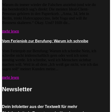
Warum du immer wieder die Falschen anziehst (und wie du
das beendest)Ich sag’s direkt: Die meisten Ideal-Client-
Personas gehören in den Papierkorb. „Anna, 34, lebt in
Berlin, trinkt Hafercappuccino, liebt Yoga und will ihr
Business skalieren.“ Okay. Und? Hilft dir...
mehr lesen
Vom Ferienjob zur Berufung: Warum ich schreibe
Vom Ferienjob zur Berufung: Warum ich schreibe Nein, ich
schreibe nicht leidenschaftlich gern oder weil ich sonst
unruhig werde. Ich schreibe, weil ich Menschen sichtbar
machen will. Weil in all dem „Ich weiß gar nicht, wie ich das
sagen soll“ meiner Kunden meine...
mehr lesen
Newsletter
Dein Infoletter aus der Textwelt für mehr