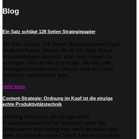
Blog
Ein Satz schlägt 128 Seiten Strategiepapier
Ein Satz schlägt 128 Seiten StrategiepapierEs geht
heute um Fokus: Warum dir ein Ein-Satz-Fokus
Entscheidungen abnimmt, statt neue Fragen zu
erzeugen. Und um die eine Frage, die fast jede
Strategie scheitern lässt: Warum fühlt sich alles
richtig an und trotzdem geht...
mehr lesen
Content-Strategie: Ordnung im Kopf ist die einzige
echte Produktivitätstechnik
Ordnung im Kopf ist die einzige echte
ProduktivitätstechnikDer Klassiker unter den
Denkfehlern: Beschäftigt sein heißt produktiv sein.
Mehr Klickiklacki =mehr Output. Und so schreiben