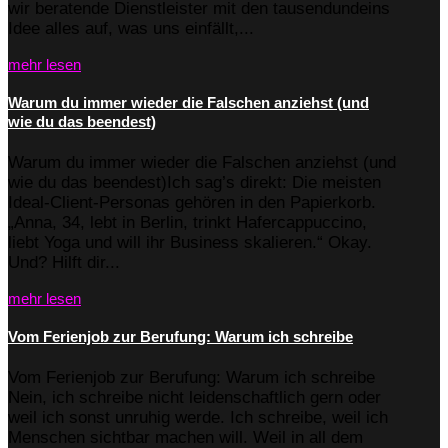
wir beratende Dienstleister mit den tausendundeins
Idee alles auf, was uns einfällt,...
mehr lesen
Warum du immer wieder die Falschen anziehst (und
wie du das beendest)
Warum du immer wieder die Falschen anziehst (und
wie du das beendest)Ich sag’s direkt: Die meisten
Ideal-Client-Personas gehören in den Papierkorb.
„Anna, 34, lebt in Berlin, trinkt Hafercappuccino,
liebt Yoga und will ihr Business skalieren.“ Okay.
Und? Hilft dir...
mehr lesen
Vom Ferienjob zur Berufung: Warum ich schreibe
Vom Ferienjob zur Berufung: Warum ich schreibe
Nein, ich schreibe nicht leidenschaftlich gern oder
weil ich sonst unruhig werde. Ich schreibe, weil ich
Menschen sichtbar machen will. Weil in all dem