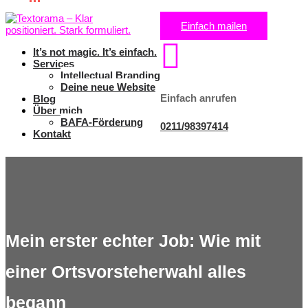
Einfach mailen

It’s not magic. It’s einfach.
Services
Intellectual Branding
Deine neue Website
Einfach anrufen
Blog
Über mich
BAFA-Förderung
0211/98397414
Kontakt
Mein erster echter Job: Wie mit
einer Ortsvorsteherwahl alles
begann