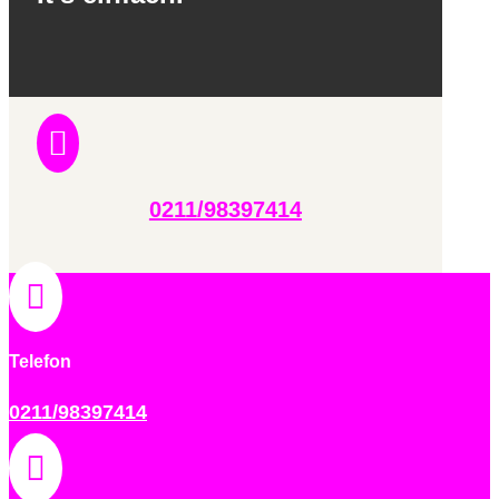

0211/98397414

Telefon
0211/98397414
