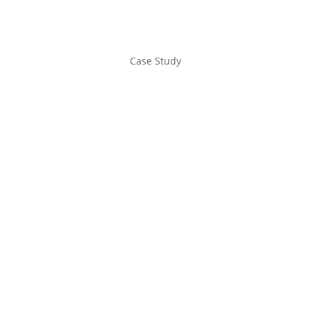
Case Study
Von kompliziert zu einfach Contentunterstützung für
einen Konzern KMU buchen mich gerne für...