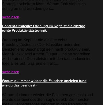
Strategie scheitern lässt: Warum fühlt sich alles
richtig an und trotzdem geht...
mehr lesen
Content-Strategie: Ordnung im Kopf ist die einzige
echte Produktivitätstechnik
Ordnung im Kopf ist die einzige echte
ProduktivitätstechnikDer Klassiker unter den
Denkfehlern: Beschäftigt sein heißt produktiv sein.
Mehr Klickiklacki =mehr Output. Und so schreiben
wir beratende Dienstleister mit den tausendundeins
Idee alles auf, was uns einfällt,...
mehr lesen
Warum du immer wieder die Falschen anziehst (und
wie du das beendest)
Warum du immer wieder die Falschen anziehst (und
wie du das beendest)Ich sag’s direkt: Die meisten
Ideal-Client-Personas gehören in den Papierkorb.