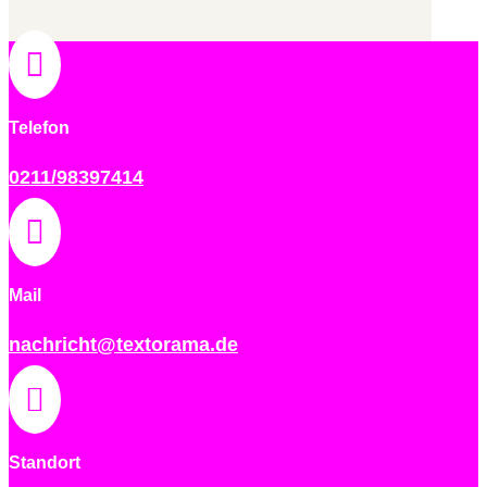

Telefon
0211/98397414

Mail
nachricht@textorama.de

Standort