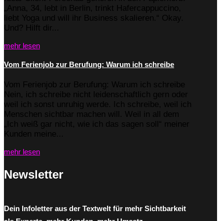
„Anna, 34, lebt in Berlin, trinkt Hafercappuccino,
liebt Yoga und will ihr Business skalieren.“ Okay.
Und? Hilft dir...
mehr lesen
Vom Ferienjob zur Berufung: Warum ich schreibe
Vom Ferienjob zur Berufung: Warum ich schreibe
Nein, ich schreibe nicht leidenschaftlich gern oder
weil ich sonst unruhig werde. Ich schreibe, weil ich
Menschen sichtbar machen will. Weil in all dem
„Ich weiß gar nicht, wie ich das sagen soll“ meiner
Kunden meine...
mehr lesen
Newsletter
Dein Infoletter aus der Textwelt für mehr Sichtbarkeit