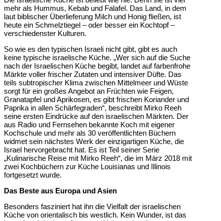
mehr als Hummus, Kebab und Falafel. Das Land, in dem
laut biblischer Überlieferung Milch und Honig fließen, ist
heute ein Schmelztiegel – oder besser ein Kochtopf –
verschiedenster Kulturen.
So wie es den typischen Israeli nicht gibt, gibt es auch
keine typische israelische Küche. „Wer sich auf die Suche
nach der Israelischen Küche begibt, landet auf farbenfrohe
Märkte voller frischer Zutaten und intensiver Düfte. Das
teils subtropischer Klima zwischen Mittelmeer und Wüste
sorgt für ein großes Angebot an Früchten wie Feigen,
Granatapfel und Aprikosen, es gibt frischen Koriander und
Paprika in allen Schärfegraden“, beschreibt Mirko Reeh
seine ersten Eindrücke auf den israelischen Märkten. Der
aus Radio und Fernsehen bekannte Koch mit eigener
Kochschule und mehr als 30 veröffentlichten Büchern
widmet sein nächstes Werk der einzigartigen Küche, die
Israel hervorgebracht hat. Es ist Teil seiner Serie
„Kulinarische Reise mit Mirko Reeh“, die im März 2018 mit
zwei Kochbüchern zur Küche Louisianas und Illinois
fortgesetzt wurde.
Das Beste aus Europa und Asien
Besonders fasziniert hat ihn die Vielfalt der israelischen
Küche von orientalisch bis westlich. Kein Wunder, ist das