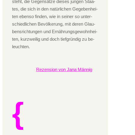
steht, die Ge­gen­sät­ze die­ses jun­gen Staa­
tes, die sich in den na­tür­li­chen Ge­ge­ben­hei­
ten eben­so fin­den, wie in sei­ner so un­ter­
schied­li­chen Be­völ­ke­rung, mit deren Glau­
bens­rich­tun­gen und Er­näh­rungs­ge­wohn­hei­
ten, kurz­wei­lig und doch tief­grün­dig zu be­
leuch­ten.
Rezension von Jana Männig