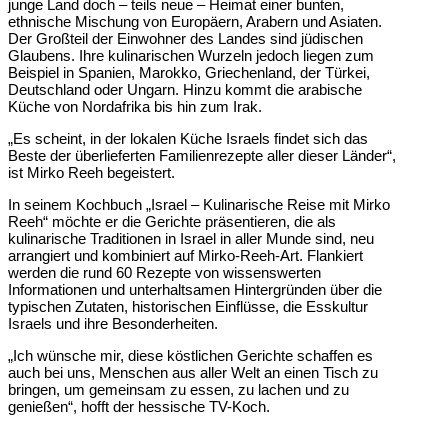
junge Land doch – teils neue – Heimat einer bunten,
ethnische Mischung von Europäern, Arabern und Asiaten.
Der Großteil der Einwohner des Landes sind jüdischen
Glaubens. Ihre kulinarischen Wurzeln jedoch liegen zum
Beispiel in Spanien, Marokko, Griechenland, der Türkei,
Deutschland oder Ungarn. Hinzu kommt die arabische
Küche von Nordafrika bis hin zum Irak.
„Es scheint, in der lokalen Küche Israels findet sich das
Beste der überlieferten Familienrezepte aller dieser Länder“,
ist Mirko Reeh begeistert.
In seinem Kochbuch „Israel – Kulinarische Reise mit Mirko
Reeh“ möchte er die Gerichte präsentieren, die als
kulinarische Traditionen in Israel in aller Munde sind, neu
arrangiert und kombiniert auf Mirko-Reeh-Art. Flankiert
werden die rund 60 Rezepte von wissenswerten
Informationen und unterhaltsamen Hintergründen über die
typischen Zutaten, historischen Einflüsse, die Esskultur
Israels und ihre Besonderheiten.
„Ich wünsche mir, diese köstlichen Gerichte schaffen es
auch bei uns, Menschen aus aller Welt an einen Tisch zu
bringen, um gemeinsam zu essen, zu lachen und zu
genießen“, hofft der hessische TV-Koch.