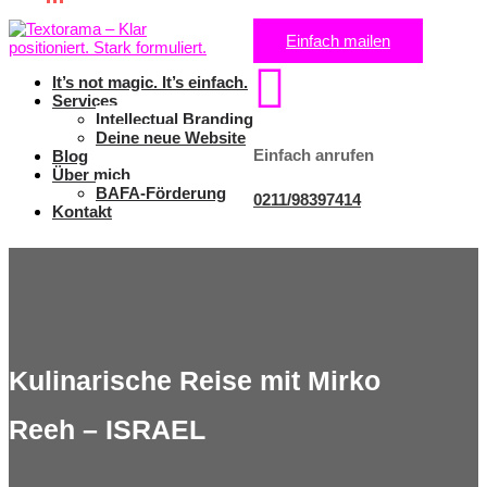
Einfach mailen

It’s not magic. It’s einfach.
Services
Intellectual Branding
Deine neue Website
Einfach anrufen
Blog
Über mich
BAFA-Förderung
0211/98397414
Kontakt
Kulinarische Reise mit Mirko
Reeh – ISRAEL