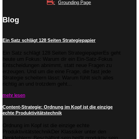
Grounding Page
Blog
Ein Satz schlägt 128 Seiten Strategiepapier
Ein Satz schlägt 128 Seiten StrategiepapierEs geht
heute um Fokus: Warum dir ein Ein-Satz-Fokus
Entscheidungen abnimmt, statt neue Fragen zu
erzeugen. Und um die eine Frage, die fast jede
Strategie scheitern lässt: Warum fühlt sich alles
richtig an und trotzdem geht...
mehr lesen
Content-Strategie: Ordnung im Kopf ist die einzige
echte Produktivitätstechnik
Ordnung im Kopf ist die einzige echte
ProduktivitätstechnikDer Klassiker unter den
Denkfehlern: Beschäftigt sein heißt produktiv sein.