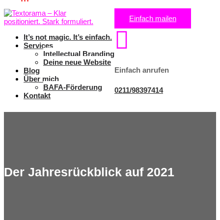
Einfach mailen

It’s not magic. It’s einfach.
Services
Intellectual Branding
Deine neue Website
Einfach anrufen
Blog
Über mich
BAFA-Förderung
0211/98397414
Kontakt
Der Jahresrückblick auf 2021