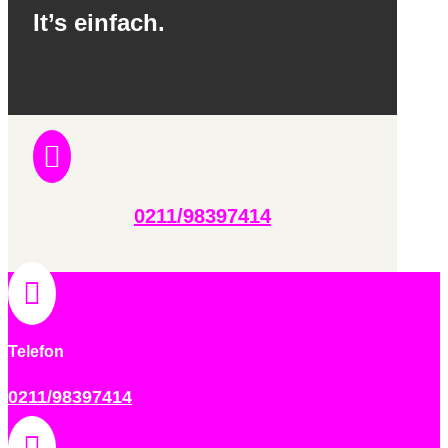
It’s einfach.

0211/98397414

Telefon
0211/98397414
