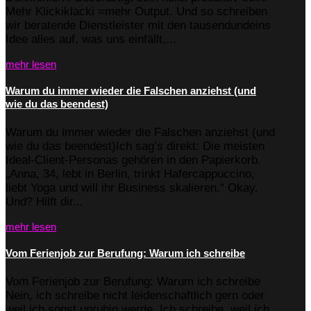
Mehr Klickiklacki =mehr Output. Und so schreiben
wir beratende Dienstleister mit den tausendundeins
Idee alles auf, was uns einfällt,...
mehr lesen
Warum du immer wieder die Falschen anziehst (und
wie du das beendest)
Warum du immer wieder die Falschen anziehst (und
wie du das beendest)Ich sag’s direkt: Die meisten
Ideal-Client-Personas gehören in den Papierkorb.
„Anna, 34, lebt in Berlin, trinkt Hafercappuccino,
liebt Yoga und will ihr Business skalieren.“ Okay.
Und? Hilft dir...
mehr lesen
Vom Ferienjob zur Berufung: Warum ich schreibe
Vom Ferienjob zur Berufung: Warum ich schreibe
Nein, ich schreibe nicht leidenschaftlich gern oder
weil ich sonst unruhig werde. Ich schreibe, weil ich