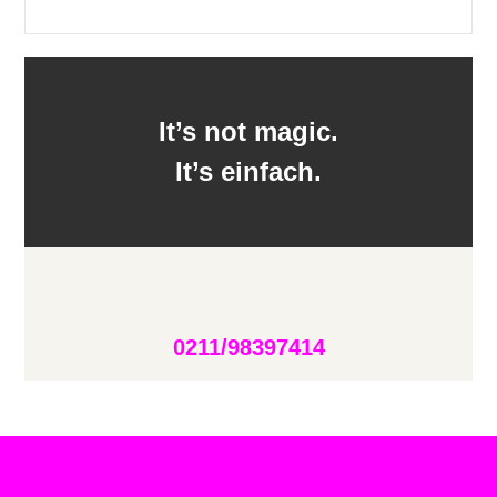
It’s not magic.
It’s einfach.
0211/98397414