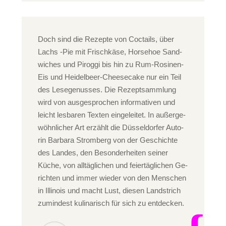
Doch sind die Re­zep­te von Coc­tails, über
Lachs -Pie mit Frisch­kä­se, Hor­se­hoe Sand­
wi­ches und Pi­rog­gi bis hin zu Rum-Ro­si­nen-
Eis und Hei­del­beer-Chee­se­ca­ke nur ein Teil
des Le­se­ge­nus­ses. Die Re­zept­samm­lung
wird von aus­ge­spro­chen in­for­ma­ti­ven und
leicht les­ba­ren Tex­ten ein­ge­lei­tet. In au­ßer­ge­
wöhn­li­cher Art er­zählt die Düs­sel­dor­fer Au­to­
rin Bar­ba­ra Strom­berg von der Ge­schich­te
des Lan­des, den Be­son­der­hei­ten sei­ner
Küche, von all­täg­li­chen und fei­er­täg­li­chen Ge­
rich­ten und immer wie­der von den Men­schen
in Il­li­nois und macht Lust, die­sen Land­strich
zu­min­dest ku­li­na­risch für sich zu ent­de­cken.