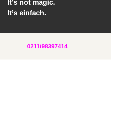
It’s not magic.
It’s einfach.
0211/98397414