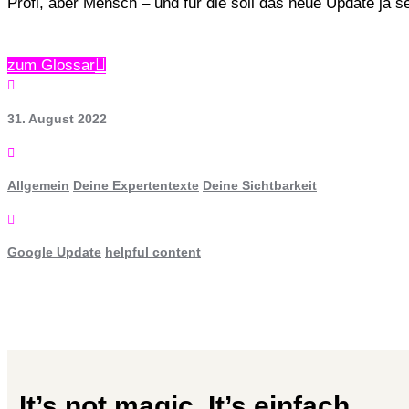
Profi, aber Mensch – und für die soll das neue Update ja s
zum Glossar

31. August 2022

Allgemein
Deine Expertentexte
Deine Sichtbarkeit

Google Update
helpful content
It’s not magic. It’s einfach.