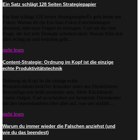
Ein Satz schlägt 128 Seiten Strategiepapier
Ein Satz schlägt 128 Seiten StrategiepapierEs geht heute um
Fokus: Warum dir ein Ein-Satz-Fokus Entscheidungen
abnimmt, statt neue Fragen zu erzeugen. Und um die eine
Frage, die fast jede Strategie scheitern lässt: Warum fühlt sich
alles richtig an und trotzdem geht...
mehr lesen
Content-Strategie: Ordnung im Kopf ist die einzige
echte Produktivitätstechnik
Ordnung im Kopf ist die einzige echte
ProduktivitätstechnikDer Klassiker unter den Denkfehlern:
Beschäftigt sein heißt produktiv sein. Mehr Klickiklacki
=mehr Output. Und so schreiben wir beratende Dienstleister
mit den tausendundeins Idee alles auf, was uns einfällt,...
mehr lesen
Warum du immer wieder die Falschen anziehst (und
wie du das beendest)