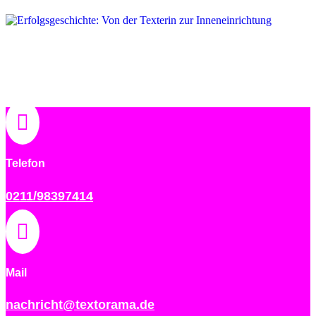
Erfolgsgeschichte: Von der Texterin zur
Inneneinrichtung
Case Study

Telefon
0211/98397414

Mail
nachricht@textorama.de