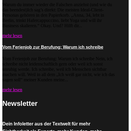
Warum du immer wieder die Falschen anziehst (und wie du
das beendest)Ich sag’s direkt: Die meisten Ideal-Client-
Personas gehören in den Papierkorb. „Anna, 34, lebt in
Berlin, trinkt Hafercappuccino, liebt Yoga und will ihr
Business skalieren.“ Okay. Und? Hilft dir...
mehr lesen
Vom Ferienjob zur Berufung: Warum ich schreibe
Vom Ferienjob zur Berufung: Warum ich schreibe Nein, ich
schreibe nicht leidenschaftlich gern oder weil ich sonst
unruhig werde. Ich schreibe, weil ich Menschen sichtbar
machen will. Weil in all dem „Ich weiß gar nicht, wie ich das
sagen soll“ meiner Kunden meine...
mehr lesen
Newsletter
Dein Infoletter aus der Textwelt für mehr