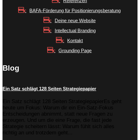
Referenzen
BAFA-Förderung für Positionierungsberatung
Deine neue Website
Intellectual Branding
Kontakt
Grounding Page
Blog
Ein Satz schlägt 128 Seiten Strategiepapier
Ein Satz schlägt 128 Seiten StrategiepapierEs geht
heute um Fokus: Warum dir ein Ein-Satz-Fokus
Entscheidungen abnimmt, statt neue Fragen zu
erzeugen. Und um die eine Frage, die fast jede
Strategie scheitern lässt: Warum fühlt sich alles
richtig an und trotzdem geht...