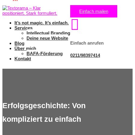
Einfach mailen

It’s not magic. It’s einfach.
Services
Intellectual Branding
Deine neue Website
Einfach anrufen
Blog
Über mich
BAFA-Förderung
0211/98397414
Kontakt
Erfolgsgeschichte: Von
kompliziert zu einfach