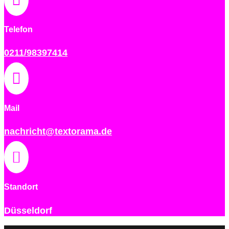
Telefon
0211/98397414

Mail
nachricht@textorama.de

Standort
Düsseldorf