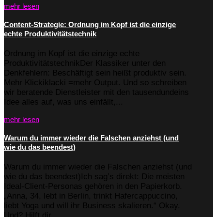
mehr lesen
Content-Strategie: Ordnung im Kopf ist die einzige
echte Produktivitätstechnik
Ordnung im Kopf ist die einzige echte
ProduktivitätstechnikDer Klassiker unter den
Denkfehlern: Beschäftigt sein heißt produktiv sein.
Mehr Klickiklacki =mehr Output. Und so schreiben
wir beratende Dienstleister mit den tausendundeins
Idee alles auf, was uns einfällt,...
mehr lesen
Warum du immer wieder die Falschen anziehst (und
wie du das beendest)
Warum du immer wieder die Falschen anziehst (und
wie du das beendest)Ich sag’s direkt: Die meisten
Ideal-Client-Personas gehören in den Papierkorb.
„Anna, 34, lebt in Berlin, trinkt Hafercappuccino,
liebt Yoga und will ihr Business skalieren.“ Okay.
Und? Hilft dir...