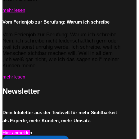
mehr lesen
Vom Ferienjob zur Berufung: Warum ich schreibe
Vom Ferienjob zur Berufung: Warum ich schreibe
Nein, ich schreibe nicht leidenschaftlich gern oder
weil ich sonst unruhig werde. Ich schreibe, weil ich
Menschen sichtbar machen will. Weil in all dem
„Ich weiß gar nicht, wie ich das sagen soll“ meiner
Kunden meine...
mehr lesen
Newsletter
Dein Infoletter aus der Textwelt für mehr Sichtbarkeit
als Experte, mehr Kunden, mehr Umsatz.
Hier anmelden