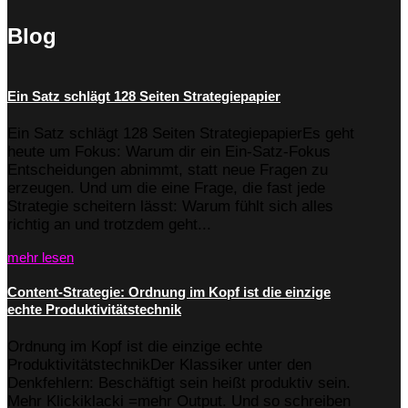
Blog
Ein Satz schlägt 128 Seiten Strategiepapier
Ein Satz schlägt 128 Seiten StrategiepapierEs geht
heute um Fokus: Warum dir ein Ein-Satz-Fokus
Entscheidungen abnimmt, statt neue Fragen zu
erzeugen. Und um die eine Frage, die fast jede
Strategie scheitern lässt: Warum fühlt sich alles
richtig an und trotzdem geht...
mehr lesen
Content-Strategie: Ordnung im Kopf ist die einzige
echte Produktivitätstechnik
Ordnung im Kopf ist die einzige echte
ProduktivitätstechnikDer Klassiker unter den
Denkfehlern: Beschäftigt sein heißt produktiv sein.
Mehr Klickiklacki =mehr Output. Und so schreiben