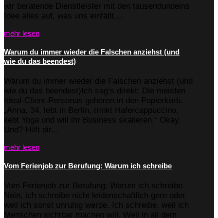
wir beratende Dienstleister mit den tausendundeins
Idee alles auf, was uns einfällt,...
mehr lesen
Warum du immer wieder die Falschen anziehst (und
wie du das beendest)
Warum du immer wieder die Falschen anziehst (und
wie du das beendest)Ich sag’s direkt: Die meisten
Ideal-Client-Personas gehören in den Papierkorb.
„Anna, 34, lebt in Berlin, trinkt Hafercappuccino,
liebt Yoga und will ihr Business skalieren.“ Okay.
Und? Hilft dir...
mehr lesen
Vom Ferienjob zur Berufung: Warum ich schreibe
Vom Ferienjob zur Berufung: Warum ich schreibe
Nein, ich schreibe nicht leidenschaftlich gern oder
weil ich sonst unruhig werde. Ich schreibe, weil ich
Menschen sichtbar machen will. Weil in all dem