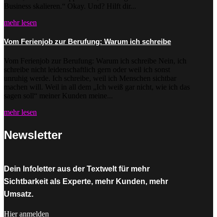
Business skalieren.“ Okay. Und? Hilft dir...
mehr lesen
Vom Ferienjob zur Berufung: Warum ich schreibe
Vom Ferienjob zur Berufung: Warum ich schreibe Nein, ich
schreibe nicht leidenschaftlich gern oder weil ich sonst
unruhig werde. Ich schreibe, weil ich Menschen sichtbar
machen will. Weil in all dem „Ich weiß gar nicht, wie ich das
sagen soll“ meiner Kunden meine...
mehr lesen
Newsletter
Dein Infoletter aus der Textwelt für mehr
Sichtbarkeit als Experte, mehr Kunden, mehr
Umsatz.
Hier anmelden