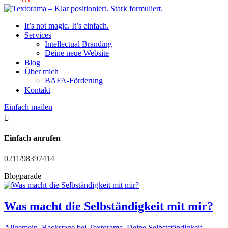
It’s not magic. It’s einfach.
Services
Intellectual Branding
Deine neue Website
Blog
Über mich
BAFA-Förderung
Kontakt
Einfach mailen

Einfach anrufen
0211/98397414
Blogparade
Was macht die Selbständigkeit mit mir?
Allgemein
,
Backstage bei Textorama
,
Deine Selbstständigkeit