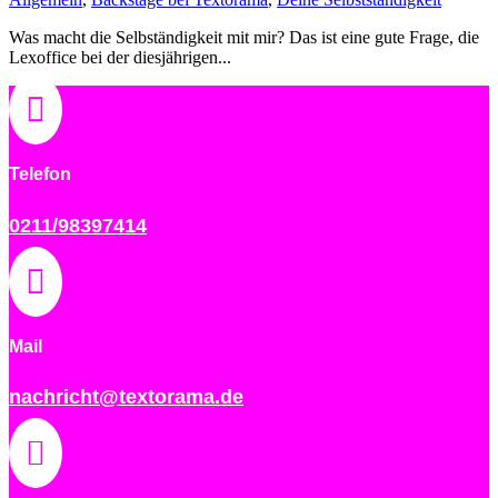
Was macht die Selbständigkeit mit mir? Das ist eine gute Frage, die
Lexoffice bei der diesjährigen...

Telefon
0211/98397414

Mail
nachricht@textorama.de
