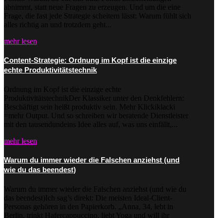
abnimmt, statt neue Fragen zu erzeugen. Und um die eine
Frage, die fast jede Strategie scheitern lässt: Warum fühlt sich
alles richtig an und trotzdem geht...
mehr lesen
Content-Strategie: Ordnung im Kopf ist die einzige
echte Produktivitätstechnik
Ordnung im Kopf ist die einzige echte
ProduktivitätstechnikDer Klassiker unter den Denkfehlern:
Beschäftigt sein heißt produktiv sein. Mehr Klickiklacki
=mehr Output. Und so schreiben wir beratende Dienstleister
mit den tausendundeins Idee alles auf, was uns einfällt,...
mehr lesen
Warum du immer wieder die Falschen anziehst (und
wie du das beendest)
Warum du immer wieder die Falschen anziehst (und wie du
das beendest)Ich sag’s direkt: Die meisten Ideal-Client-
Personas gehören in den Papierkorb. „Anna, 34, lebt in
Berlin, trinkt Hafercappuccino, liebt Yoga und will ihr