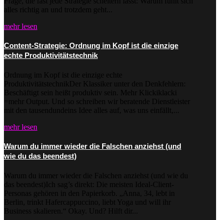
Frage, die fast jede Strategie scheitern lässt: Warum fühlt sich
alles richtig an und trotzdem geht...
mehr lesen
Content-Strategie: Ordnung im Kopf ist die einzige
echte Produktivitätstechnik
Ordnung im Kopf ist die einzige echte
ProduktivitätstechnikDer Klassiker unter den Denkfehlern:
Beschäftigt sein heißt produktiv sein. Mehr Klickiklacki
=mehr Output. Und so schreiben wir beratende Dienstleister
mit den tausendundeins Idee alles auf, was uns einfällt,...
mehr lesen
Warum du immer wieder die Falschen anziehst (und
wie du das beendest)
Warum du immer wieder die Falschen anziehst (und wie du
das beendest)Ich sag’s direkt: Die meisten Ideal-Client-
Personas gehören in den Papierkorb. „Anna, 34, lebt in
Berlin, trinkt Hafercappuccino, liebt Yoga und will ihr
Business skalieren.“ Okay. Und? Hilft dir...