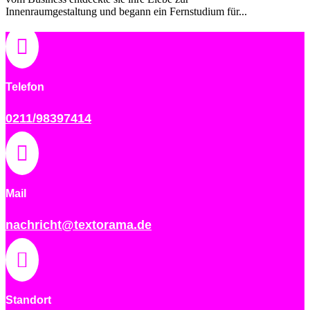
Innenraumgestaltung und begann ein Fernstudium für...

Telefon
0211/98397414

Mail
nachricht@textorama.de

Standort