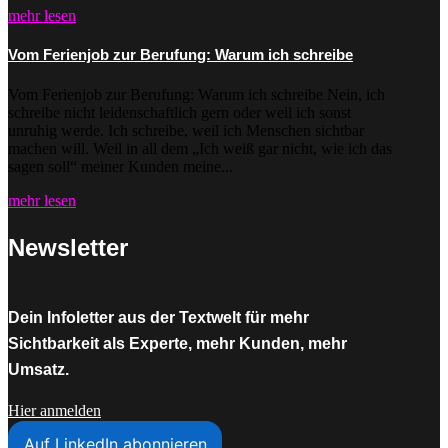
mehr lesen
Vom Ferienjob zur Berufung: Warum ich schreibe
Vom Ferienjob zur Berufung: Warum ich schreibe Nein, ich
schreibe nicht leidenschaftlich gern oder weil ich sonst
unruhig werde. Ich schreibe, weil ich Menschen sichtbar
machen will. Weil in all dem „Ich weiß gar nicht, wie ich das
sagen soll“ meiner Kunden meine...
mehr lesen
Newsletter
Dein Infoletter aus der Textwelt für mehr
Sichtbarkeit als Experte, mehr Kunden, mehr
Umsatz.
Hier anmelden
Auf LinkedIn abonnieren