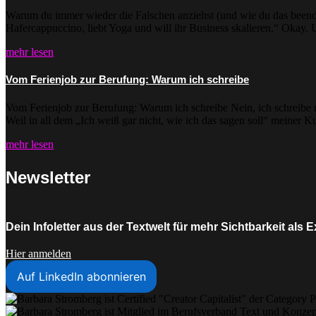
Warum du immer wieder die Falschen anziehst (und wie du das beendest
Hafercappuccino, liebt Yoga und will ihr Business skalieren.“ Okay. Un
mehr lesen
Vom Ferienjob zur Berufung: Warum ich schreibe
Vom Ferienjob zur Berufung: Warum ich schreibe Nein, ich schreibe ni
Weil in all dem „Ich weiß gar nicht, wie ich das sagen soll“ meiner K
mehr lesen
Newsletter
Dein Infoletter aus der Textwelt für mehr Sichtbarkeit al
Hier anmelden
Auf LinkedIn abonnieren