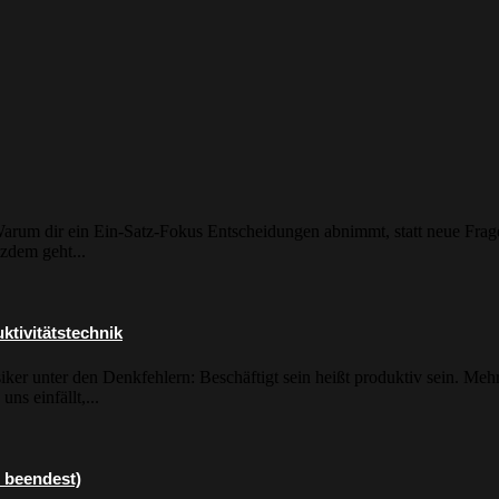
Warum dir ein Ein-Satz-Fokus Entscheidungen abnimmt, statt neue Frage
tzdem geht...
ktivitätstechnik
iker unter den Denkfehlern: Beschäftigt sein heißt produktiv sein. Me
ns einfällt,...
 beendest)