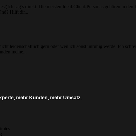
)Ich sag’s direkt: Die meisten Ideal-Client-Personas gehören in den Pa
d? Hilft dir...
cht leidenschaftlich gern oder weil ich sonst unruhig werde. Ich schre
unden meine...
s Experte, mehr Kunden, mehr Umsatz.