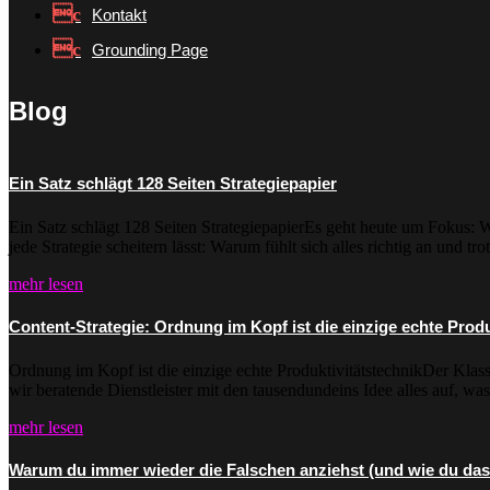
Kontakt
Grounding Page
Blog
Ein Satz schlägt 128 Seiten Strategiepapier
Ein Satz schlägt 128 Seiten StrategiepapierEs geht heute um Fokus: 
jede Strategie scheitern lässt: Warum fühlt sich alles richtig an und tro
mehr lesen
Content-Strategie: Ordnung im Kopf ist die einzige echte Produ
Ordnung im Kopf ist die einzige echte ProduktivitätstechnikDer Klass
wir beratende Dienstleister mit den tausendundeins Idee alles auf, was u
mehr lesen
Warum du immer wieder die Falschen anziehst (und wie du das