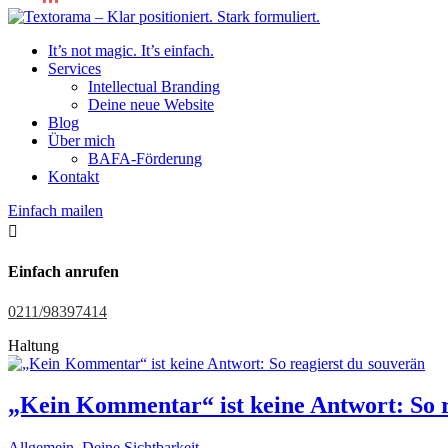
It’s not magic. It’s einfach.
Services
Intellectual Branding
Deine neue Website
Blog
Über mich
BAFA-Förderung
Kontakt
Einfach mailen

Einfach anrufen
0211/98397414
Haltung
„Kein Kommentar“ ist keine Antwort: So r
Allgemein
,
Deine Sichtbarkeit