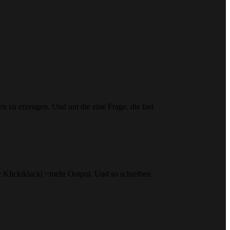
n zu erzeugen. Und um die eine Frage, die fast
hr Klickiklacki =mehr Output. Und so schreiben