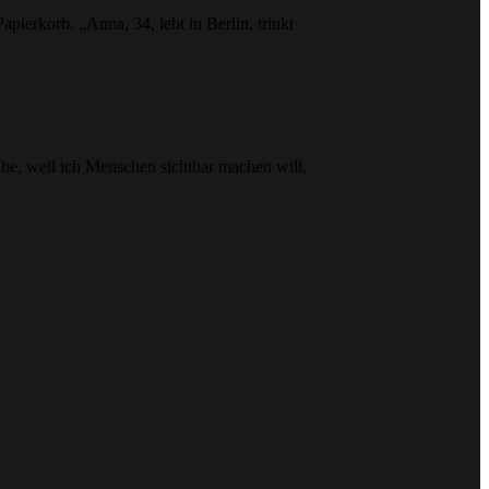
pierkorb. „Anna, 34, lebt in Berlin, trinkt
ibe, weil ich Menschen sichtbar machen will.