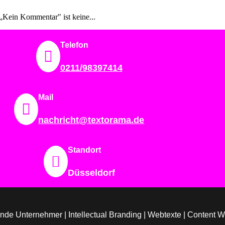
„Kein Kommentar" ist keine...
Telefon

0211/98397414
Mail

nachricht@textorama.de
Standort

Düsseldorf
ratende Unternehmer | Intellectual Branding | Webtexte | Content 