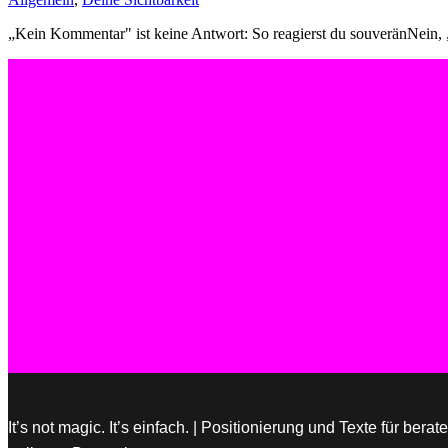
„Kein Kommentar" ist keine Antwort: So reagierst du souveränNein, 
It’s not magic. It’s einfach. | Positionierung und Texte für be